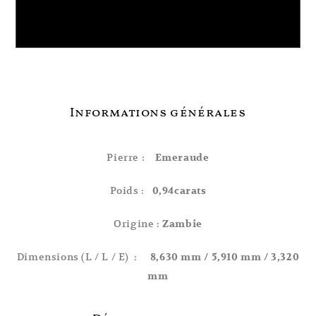
Emeraude Poire de 0,94 carats
Informations générales
Pierre :
Emeraude
Poids :
0,94carats
Origine :
Zambie
Dimensions (L / L / E) :
8,630 mm
/ 5,910 mm / 3,320
mm