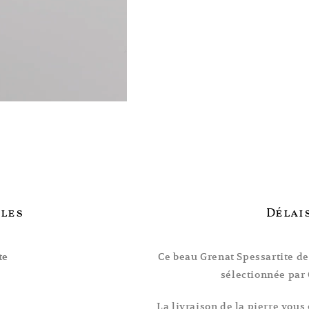
les
Délais
Ce beau Grenat Spessartite de
te
sélectionnée par 
La livraison de la pierre vous 