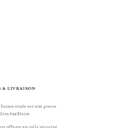
 & livraison
 forme ovale est une pierre
Octa Joaillerie.
est offerte en colis sécurisé