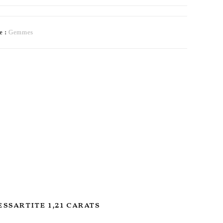
e :
Gemmes
ssartite 1,21 carats